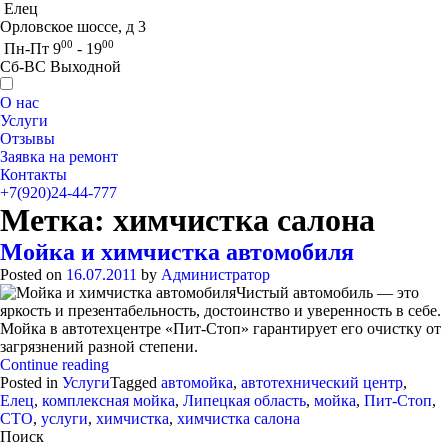
Елец
Орловское шоссе, д 3
00
00
Пн-Пт 9
- 19
Сб-ВС Выходной
О нас
Услуги
Отзывы
Заявка на ремонт
Контакты
+7(920)24-44-777
Метка:
химчистка салона
Мойка и химчистка автомобиля
Posted on
16.07.2011
by
Администратор
Чистый автомобиль — это
яркость и презентабельность, достоинство и уверенность в себе.
Мойка в автотехцентре «Пит-Стоп» гарантирует его очистку от
загрязнений разной степени.
«Мойка
Continue reading
и
Posted in
Услуги
Tagged
автомойка
,
автотехнический центр
,
химчистка
Елец
,
комплексная мойка
,
Липецкая область
,
мойка
,
Пит-Стоп
,
автомобиля»
СТО
,
услуги
,
химчистка
,
химчистка салона
Поиск