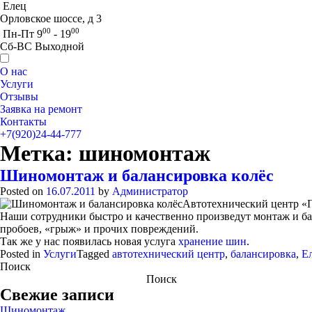
Елец
Орловское шоссе, д 3
00
00
Пн-Пт 9
- 19
Сб-ВС Выходной
О нас
Услуги
Отзывы
Заявка на ремонт
Контакты
+7(920)24-44-777
Метка:
шиномонтаж
Шиномонтаж и балансировка колёс
Posted on
16.07.2011
by
Администратор
Автотехнический центр «
Наши сотрудники быстро и качественно произведут монтаж и б
пробоев, «грыж» и прочих повреждений.
Так же у нас появилась новая услуга
хранение шин
.
Posted in
Услуги
Tagged
автотехнический центр
,
балансировка
,
Е
Поиск
Поиск
Свежие записи
Шиномонтаж