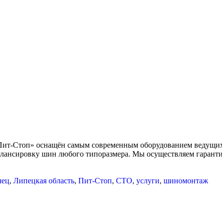
Пит-Стоп» оснащён самым современным оборудованием ведущих
алансировку шин любого типоразмера. Мы осуществляем гаранти
лец
,
Липецкая область
,
Пит-Стоп
,
СТО
,
услуги
,
шиномонтаж