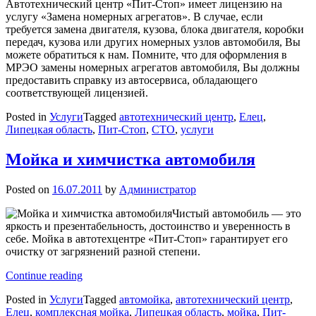
Автотехнический центр «Пит-Стоп» имеет лицензию на
услугу «Замена номерных агрегатов». В случае, если
требуется замена двигателя, кузова, блока двигателя, коробки
передач, кузова или других номерных узлов автомобиля, Вы
можете обратиться к нам. Помните, что для оформления в
МРЭО замены номерных агрегатов автомобиля, Вы должны
предоставить справку из автосервиса, обладающего
соответствующей лицензией.
Posted in
Услуги
Tagged
автотехнический центр
,
Елец
,
Липецкая область
,
Пит-Стоп
,
СТО
,
услуги
Мойка и химчистка автомобиля
Posted on
16.07.2011
by
Администратор
Чистый автомобиль — это
яркость и презентабельность, достоинство и уверенность в
себе. Мойка в автотехцентре «Пит-Стоп» гарантирует его
очистку от загрязнений разной степени.
«Мойка
Continue reading
и
Posted in
Услуги
Tagged
автомойка
,
автотехнический центр
,
химчистка
Елец
,
комплексная мойка
,
Липецкая область
,
мойка
,
Пит-
автомобиля»