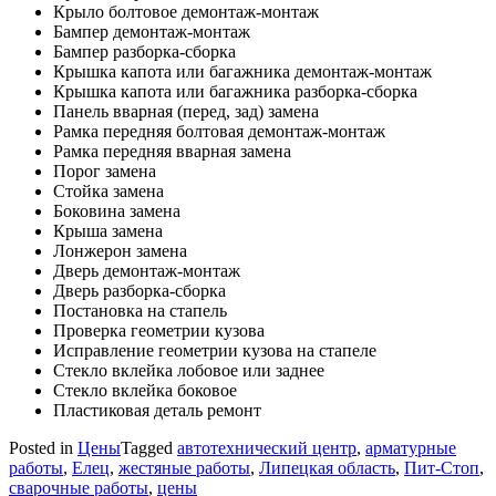
Крыло болтовое демонтаж-монтаж
Бампер демонтаж-монтаж
Бампер разборка-сборка
Крышка капота или багажника демонтаж-монтаж
Крышка капота или багажника разборка-сборка
Панель вварная (перед, зад) замена
Рамка передняя болтовая демонтаж-монтаж
Рамка передняя вварная замена
Порог замена
Стойка замена
Боковина замена
Крыша замена
Лонжерон замена
Дверь демонтаж-монтаж
Дверь разборка-сборка
Постановка на стапель
Проверка геометрии кузова
Исправление геометрии кузова на стапеле
Стекло вклейка лобовое или заднее
Стекло вклейка боковое
Пластиковая деталь ремонт
Posted in
Цены
Tagged
автотехнический центр
,
арматурные
работы
,
Елец
,
жестяные работы
,
Липецкая область
,
Пит-Стоп
,
сварочные работы
,
цены