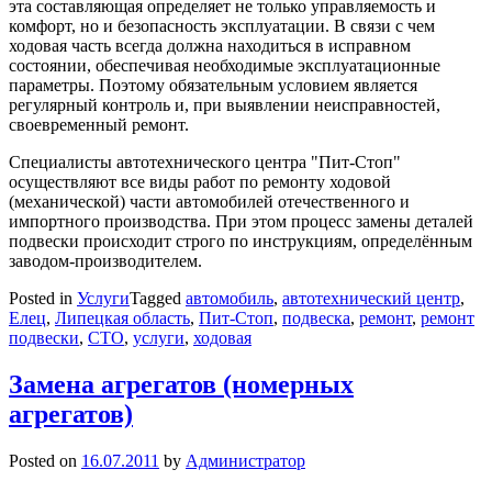
эта составляющая определяет не только управляемость и
комфорт, но и безопасность эксплуатации. В связи с чем
ходовая часть всегда должна находиться в исправном
состоянии, обеспечивая необходимые эксплуатационные
параметры. Поэтому обязательным условием является
регулярный контроль и, при выявлении неисправностей,
своевременный ремонт.
Специалисты автотехнического центра "Пит-Стоп"
осуществляют все виды работ по ремонту ходовой
(механической) части автомобилей отечественного и
импортного производства. При этом процесс замены деталей
подвески происходит строго по инструкциям, определённым
заводом-производителем.
Posted in
Услуги
Tagged
автомобиль
,
автотехнический центр
,
Елец
,
Липецкая область
,
Пит-Стоп
,
подвеска
,
ремонт
,
ремонт
подвески
,
СТО
,
услуги
,
ходовая
Замена агрегатов (номерных
агрегатов)
Posted on
16.07.2011
by
Администратор