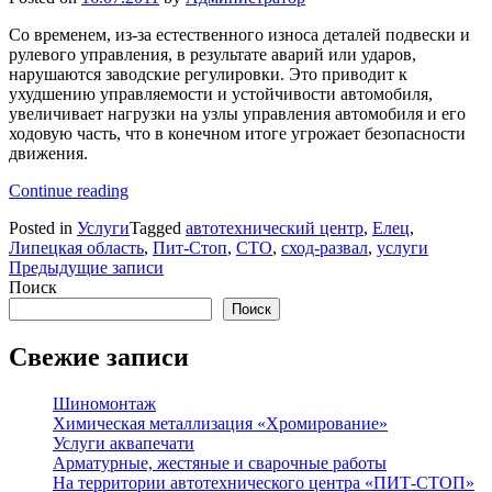
Со временем, из-за естественного износа деталей подвески и
рулевого управления, в результате аварий или ударов,
нарушаются заводские регулировки. Это приводит к
ухудшению управляемости и устойчивости автомобиля,
увеличивает нагрузки на узлы управления автомобиля и его
ходовую часть, что в конечном итоге угрожает безопасности
движения.
«Компьютерный
Continue reading
стенд
Posted in
Услуги
Tagged
автотехнический центр
,
Елец
,
«сход-
Липецкая область
,
Пит-Стоп
,
СТО
,
сход-развал
,
услуги
развал»»
Навигация
Предыдущие записи
Поиск
по
Поиск
записям
Свежие записи
Шиномонтаж
Химическая металлизация «Хромирование»
Услуги аквапечати
Арматурные, жестяные и сварочные работы
На территории автотехнического центра «ПИТ-СТОП»