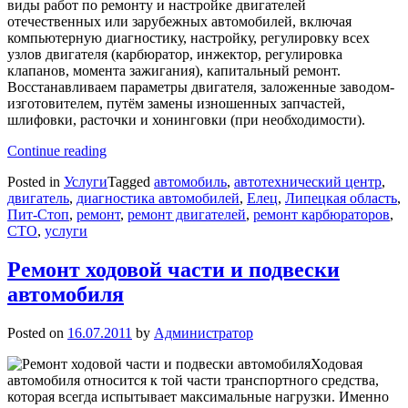
виды работ по ремонту и настройке двигателей
отечественных или зарубежных автомобилей, включая
компьютерную диагностику, настройку, регулировку всех
узлов двигателя (карбюратор, инжектор, регулировка
клапанов, момента зажигания), капитальный ремонт.
Восстанавливаем параметры двигателя, заложенные заводом-
изготовителем, путём замены изношенных запчастей,
шлифовки, расточки и хонинговки (при необходимости).
«Ремонт
Continue reading
двигателя
Posted in
Услуги
Tagged
автомобиль
,
автотехнический центр
,
автомобиля»
двигатель
,
диагностика автомобилей
,
Елец
,
Липецкая область
,
Пит-Стоп
,
ремонт
,
ремонт двигателей
,
ремонт карбюраторов
,
СТО
,
услуги
Ремонт ходовой части и подвески
автомобиля
Posted on
16.07.2011
by
Администратор
Ходовая
автомобиля относится к той части транспортного средства,
которая всегда испытывает максимальные нагрузки. Именно