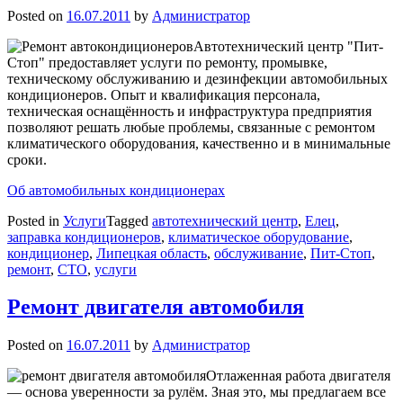
Posted on
16.07.2011
by
Администратор
Автотехнический центр "Пит-
Стоп" предоставляет услуги по ремонту, промывке,
техническому обслуживанию и дезинфекции автомобильных
кондиционеров. Опыт и квалификация персонала,
техническая оснащённость и инфраструктура предприятия
позволяют решать любые проблемы, связанные с ремонтом
климатического оборудования, качественно и в минимальные
сроки.
Об автомобильных кондиционерах
Posted in
Услуги
Tagged
автотехнический центр
,
Елец
,
заправка кондиционеров
,
климатическое оборудование
,
кондиционер
,
Липецкая область
,
обслуживание
,
Пит-Стоп
,
ремонт
,
СТО
,
услуги
Ремонт двигателя автомобиля
Posted on
16.07.2011
by
Администратор
Отлаженная работа двигателя
— основа уверенности за рулём. Зная это, мы предлагаем все