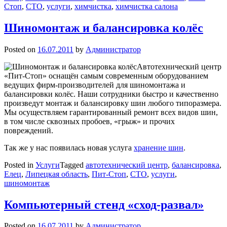
Стоп
,
СТО
,
услуги
,
химчистка
,
химчистка салона
Шиномонтаж и балансировка колёс
Posted on
16.07.2011
by
Администратор
Автотехнический центр
«Пит-Стоп» оснащён самым современным оборудованием
ведущих фирм-производителей для шиномонтажа и
балансировки колёс. Наши сотрудники быстро и качественно
произведут монтаж и балансировку шин любого типоразмера.
Мы осуществляем гарантированный ремонт всех видов шин,
в том числе сквозных пробоев, «грыж» и прочих
повреждений.
Так же у нас появилась новая услуга
хранение шин
.
Posted in
Услуги
Tagged
автотехнический центр
,
балансировка
,
Елец
,
Липецкая область
,
Пит-Стоп
,
СТО
,
услуги
,
шиномонтаж
Компьютерный стенд «сход-развал»
Posted on
16.07.2011
by
Администратор