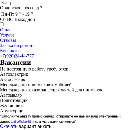
Елец
Орловское шоссе, д 3
00
00
Пн-Пт 9
- 19
Сб-ВС Выходной
О нас
Услуги
Отзывы
Заявка на ремонт
Контакты
+7(920)24-44-777
Вакансии
На постоянную работу требуются:
Автоэлектрик
Автослесарь
Менеджер по приемке автомобилей
Менеджер по заказу запасных частей для иномарок
Автомаляр
Подготовщик
Жестянщик
Арматурщик
“Заполните анкету прямо сейчас, отправьте ее нам на наш электронный
адрес
, и мы с вами свяжемся”
info@sto48.ru
Скачать
вариант анкеты.